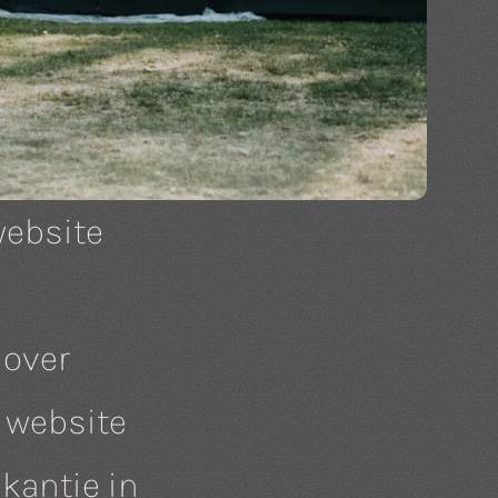
website
 over
e website
akantie in