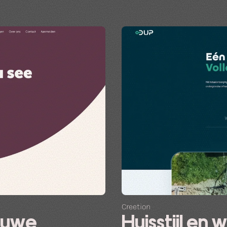
Creetion
ieuwe
Huisstijl en