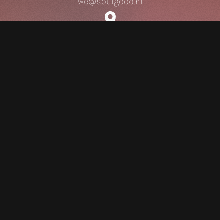
we@soulgood.nl
Brabantplein 30
Onze diensten
Strategie
Huisstijl
Drukwerk
Websites
Video
Animatie