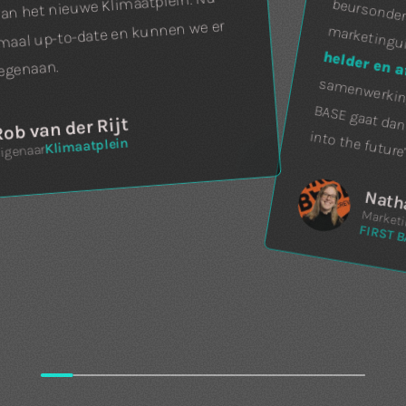
n het nieuwe Klimaatplein. Nu
maal up-to-date en kunnen we er
uni
helder en a
egenaan.
ob van der Rijt
into the future’
Klimaatplein
igenaar
Natha
Marketi
FIRST B