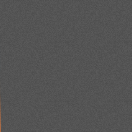
ulgood is
e
ebben
nelissen