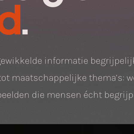
ld
.
wikkelde informatie begrijpelij
tot maatschappelijke thema’s: w
 beelden die mensen écht begrij