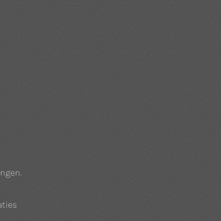
angen.
aties