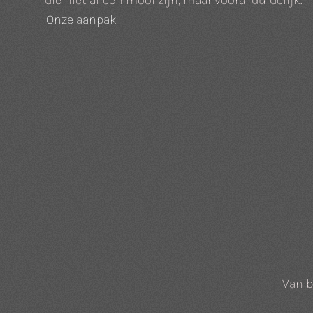
die niet alleen mooi zijn, maar vooral duidelijk.
Onze aanpak
Van b