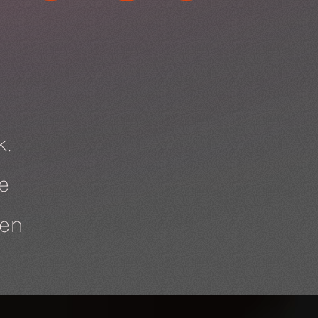
k.
e
pen