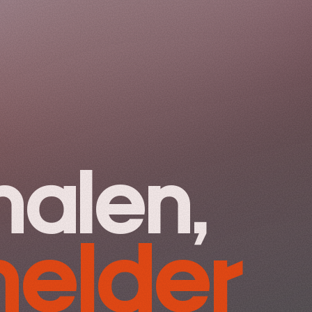
alen,
helder