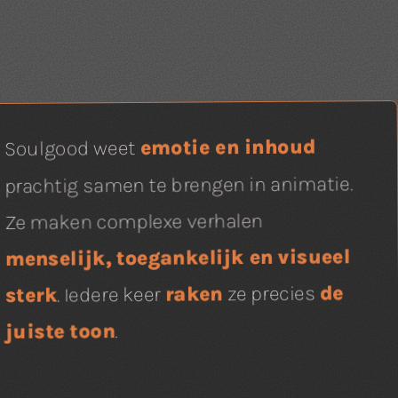
emotie en inhoud
Soulgood weet
prachtig samen te brengen in animatie.
Ze maken complexe verhalen
menselijk, toegankelijk en visueel
De samenwerking met So
snel, creatief en heel prettig
. Of de briefing nu uitgebreid of kort is, z
de
ze precies
raken
. Iedere keer
sterk
begrijpen direct wat we nodig h
en schakelen daar goed op.
.
juiste toon
Leonie Klievink
Marketing & Communicatie
Cor