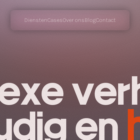
Diensten
Cases
Over ons
Blog
Contact
xe verh
udig en