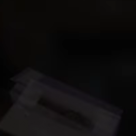
trategie
Huisstijl
Print & drukwerk
Websites
Video
Animat