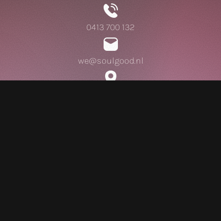
0413 700 132
we@soulgood.nl
Brabantplein 30
Onze diensten
Strategie
Huisstijl
Drukwerk
Websites
Video
Animatie