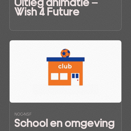
Uitleg animatie –
Wish 4 Future
NOC•NSF
School en omgeving