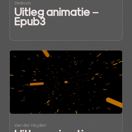
Dedicon
Uitleg animatie –
Epub3
Van der Heijden