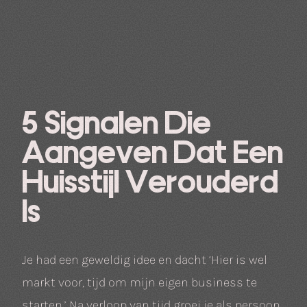
5 Signalen Die
Aangeven Dat Een
Huisstijl Verouderd
Is
Je had een geweldig idee en dacht ‘Hier is wel
markt voor, tijd om mijn eigen business te
starten.’ Na verloop van tijd groei je als persoon